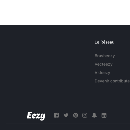
Le Réseau
Brusheezy
Vecteezy
Videezy
Devenir contribute