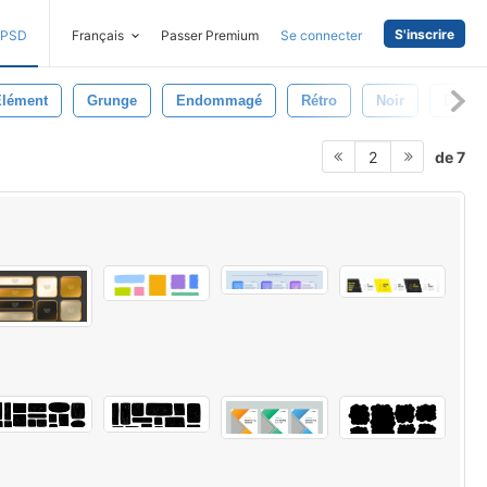
S'inscrire
PSD
Français
Passer Premium
Se connecter
Élément
Grunge
Endommagé
Rétro
Noir
Bross
de 7
2