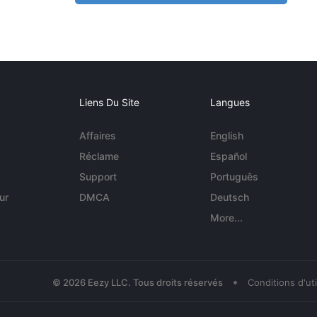
Liens Du Site
Langues
Affaires
English
Réclame
Español
Support
Português
ur
DMCA
Deutsch
More...
•
© 2026 Eezy LLC. Tous droits réservés
Conditions d'uti