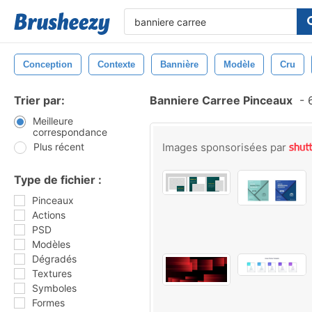
Conception
Contexte
Bannière
Modèle
Cru
Trier par:
Banniere Carree Pinceaux
-
6
Meilleure
correspondance
Plus récent
Images sponsorisées par
Type de fichier :
Pinceaux
Actions
PSD
Modèles
Dégradés
Textures
Symboles
Formes