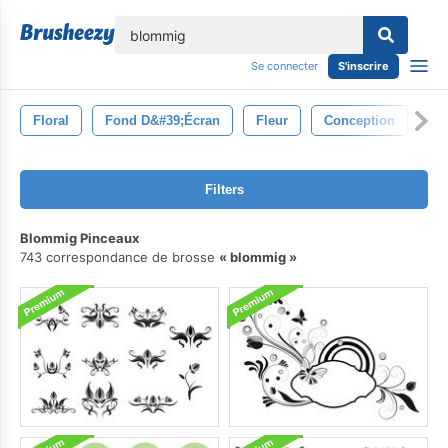
lose
Se connecter
S'inscrire
Floral
Fond D&#39;écran
Fleur
Conception
Te
Filters
Blommig Pinceaux
743 correspondance de brosse
blommig