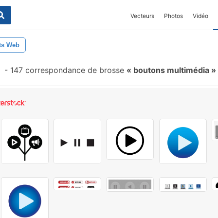
Vecteurs
Photos
Vidéo
ts Web
-
147 correspondance de brosse
boutons multimédia