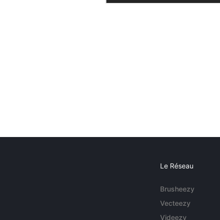
Le Réseau
Brusheezy
Vecteezy
Videezy