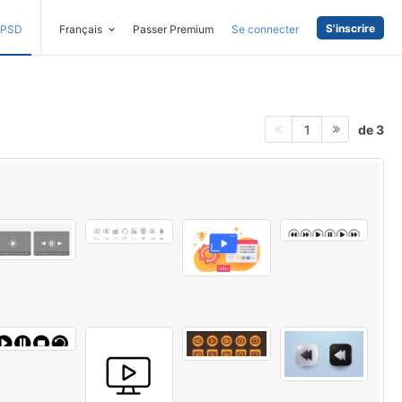
S'inscrire
PSD
Français
Passer Premium
Se connecter
de 3
1