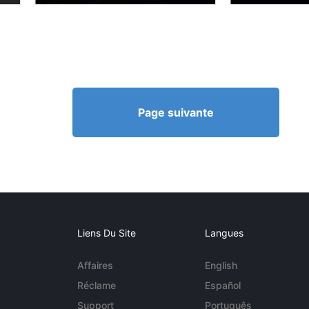
Page suivante
Liens Du Site
Langues
Affaires
English
Réclame
Español
Support
Português