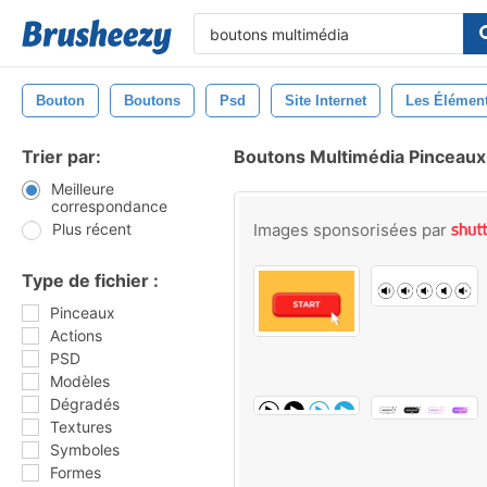
Bouton
Boutons
Psd
Site Internet
Les Élémen
Trier par:
Boutons Multimédia Pinceaux
Meilleure
correspondance
Plus récent
Images sponsorisées par
Type de fichier :
Pinceaux
Actions
PSD
Modèles
Dégradés
Textures
Symboles
Formes