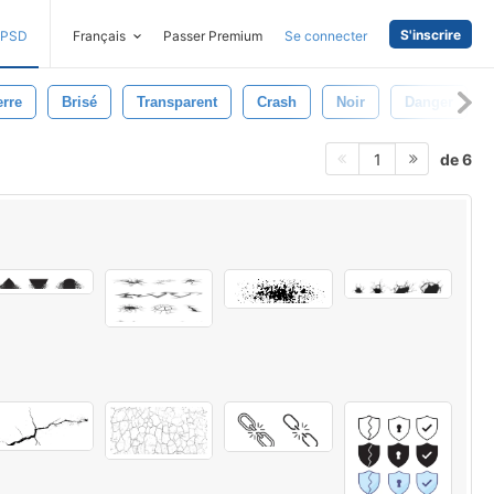
S'inscrire
PSD
Français
Passer Premium
Se connecter
erre
Brisé
Transparent
Crash
Noir
Danger
de 6
1