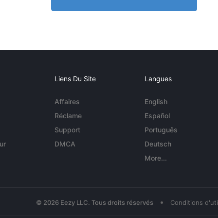
Liens Du Site
Langues
Affaires
English
Réclame
Español
Support
Português
ur
DMCA
Deutsch
More...
•
© 2026 Eezy LLC. Tous droits réservés
Conditions d'uti