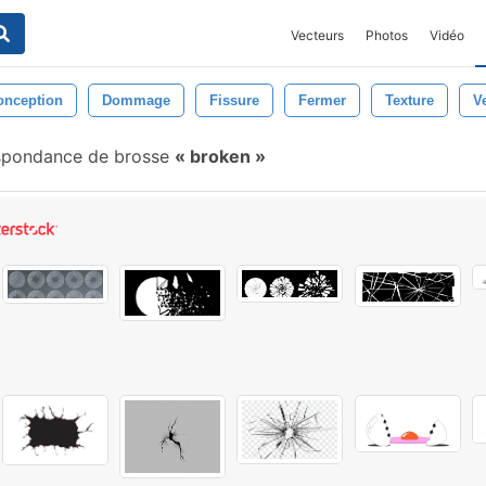
Vecteurs
Photos
Vidéo
onception
Dommage
Fissure
Fermer
Texture
V
spondance de brosse
broken