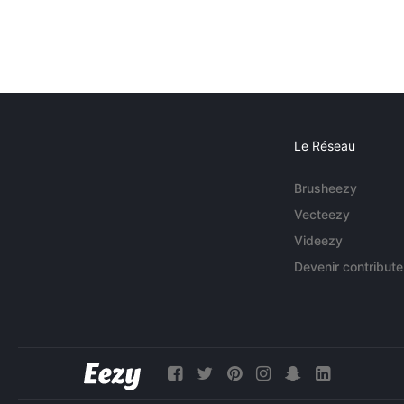
Le Réseau
Brusheezy
Vecteezy
Videezy
Devenir contribute