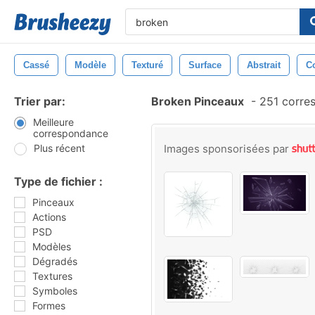
Cassé
Modèle
Texturé
Surface
Abstrait
C
Trier par:
Broken Pinceaux
-
251 corre
Meilleure
correspondance
Plus récent
Images sponsorisées par
Type de fichier :
Pinceaux
Actions
PSD
Modèles
Dégradés
Textures
Symboles
Formes