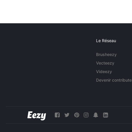
Le Réseau
Brusheezy
Vecteezy
Videezy
Devenir contribute