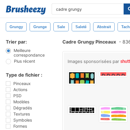
Grungy
Grunge
Sale
Saleté
Abstrait
Tach
Trier par:
Cadre Grungy Pinceaux
-
836
Meilleure
correspondance
Plus récent
Images sponsorisées par
Type de fichier :
Pinceaux
Actions
PSD
Modèles
Dégradés
Textures
Symboles
Formes