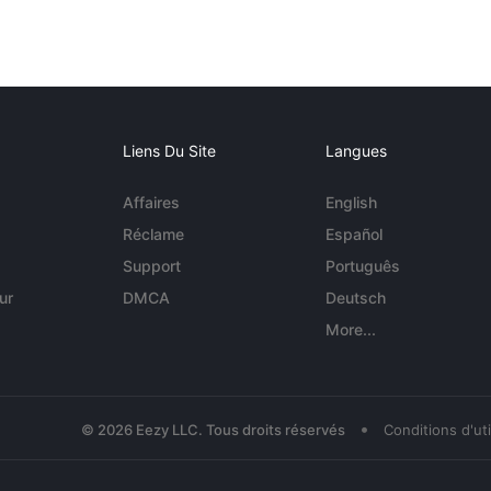
Liens Du Site
Langues
Affaires
English
Réclame
Español
Support
Português
ur
DMCA
Deutsch
More...
•
© 2026 Eezy LLC. Tous droits réservés
Conditions d'uti