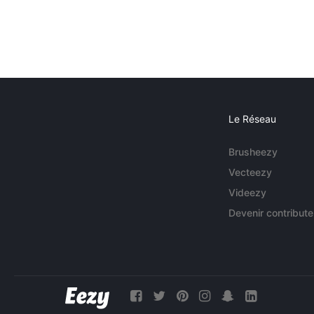
Le Réseau
Brusheezy
Vecteezy
Videezy
Devenir contribute