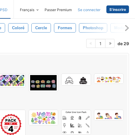
S'inscrire
PSD
Français
Passer Premium
Se connecter
e
Coloré
Cercle
Formes
Photoshop
Moderne
de 29
1