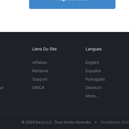
Liens Du Site
Langues
Affaires
English
Réclame
Español
Support
Português
ur
DMCA
Deutsch
More...
•
© 2026 Eezy LLC. Tous droits réservés
Conditions d'uti