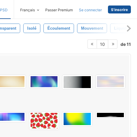
S'inscrire
PSD
Français
Passer Premium
Se connecter
nsparent
Isolé
Écoulement
Mouvement
Liquide
de 11
10