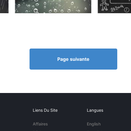
Page suivante
Liens Du Site
Langues
Affaires
English