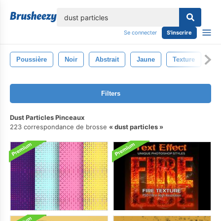
lose
Se connecter
S'inscrire
Poussière
Noir
Abstrait
Jaune
Texture
Fu
Filters
Dust Particles Pinceaux
223 correspondance de brosse
dust particles