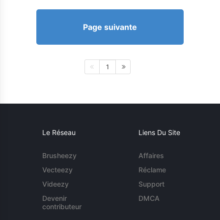
Page suivante
1
Le Réseau
Liens Du Site
Brusheezy
Affaires
Vecteezy
Réclame
Videezy
Support
Devenir
DMCA
contributeur