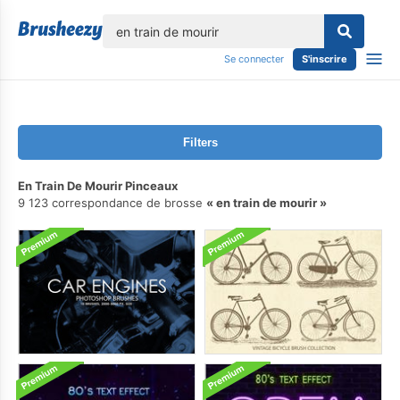
lose
Se connecter
S'inscrire
Filters
En Train De Mourir Pinceaux
9 123 correspondance de brosse
en train de mourir