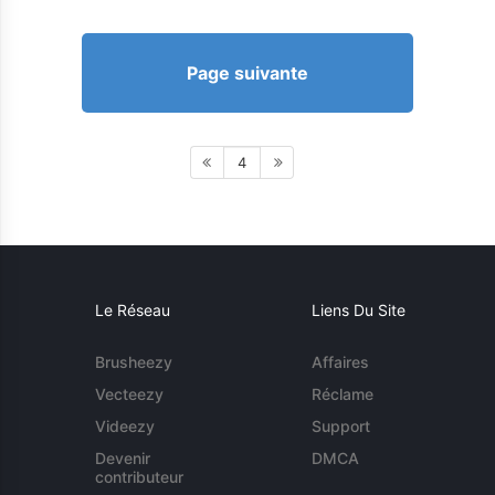
Page suivante
4
Le Réseau
Liens Du Site
Brusheezy
Affaires
Vecteezy
Réclame
Videezy
Support
Devenir
DMCA
contributeur