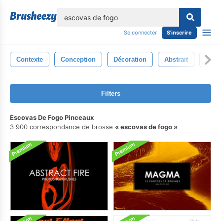
lose
Se connecter
S'inscrire
Contexte
Conception
Décoration
Abstrait
Coll
Filters
Escovas De Fogo Pinceaux
3 900 correspondance de brosse
escovas de fogo