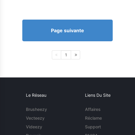
Page suivante
1
Le Réseau
Liens Du Site
Brusheezy
Affaires
Vecteezy
Réclame
Videezy
Support