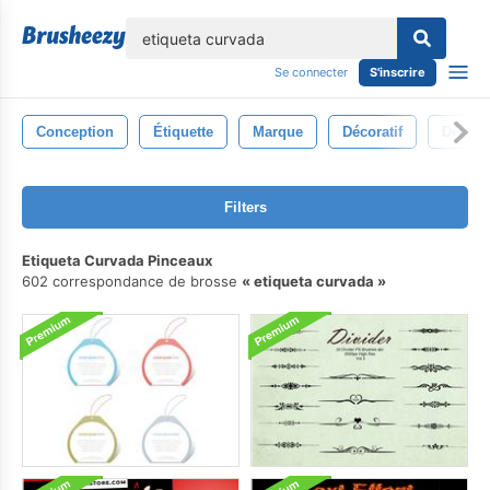
lose
Se connecter
S'inscrire
Conception
Étiquette
Marque
Décoratif
Décora
Filters
Etiqueta Curvada Pinceaux
602 correspondance de brosse
etiqueta curvada