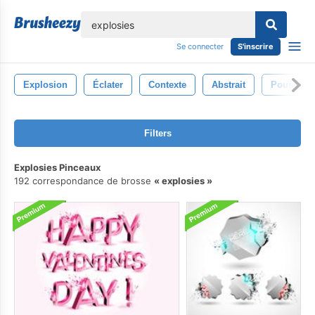
lose
Se connecter
S'inscrire
Explosion
Éclater
Contexte
Abstrait
Poussière
Filters
Explosies Pinceaux
192 correspondance de brosse
explosies