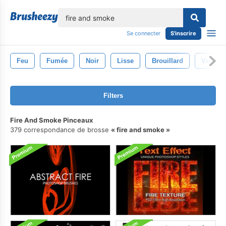
lose
Se connecter
S'inscrire
Feu
Fumée
Noir
Lisse
Brouillard
Vapeur
Filters
Fire And Smoke Pinceaux
379 correspondance de brosse
fire and smoke