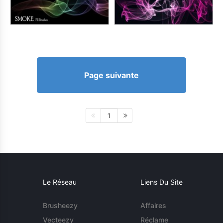
Page suivante
1
Le Réseau
Liens Du Site
Brusheezy
Affaires
Vecteezy
Réclame