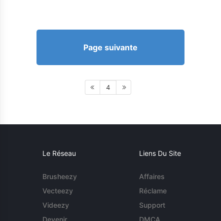
Page suivante
4
Le Réseau
Liens Du Site
Brusheezy
Affaires
Vecteezy
Réclame
Videezy
Support
Devenir
DMCA