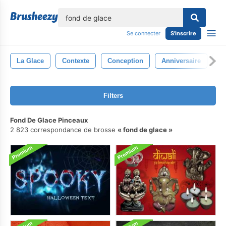
lose
Se connecter
S'inscrire
La Glace
Contexte
Conception
Anniversaire
Te
Filters
Fond De Glace Pinceaux
2 823 correspondance de brosse
fond de glace