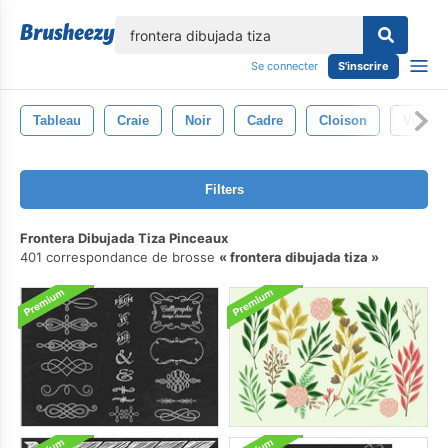
lose
Se connecter
S'inscrire
Tableau
Craie
Noir
Cadre
Cloison
Vecteu
Filters
Frontera Dibujada Tiza Pinceaux
401 correspondance de brosse
frontera dibujada tiza