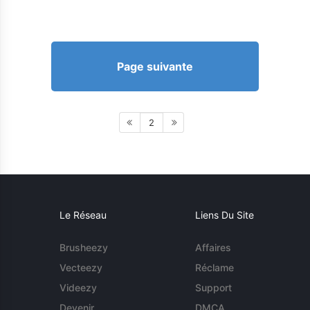
Page suivante
2
Le Réseau
Liens Du Site
Brusheezy
Affaires
Vecteezy
Réclame
Videezy
Support
Devenir
DMCA