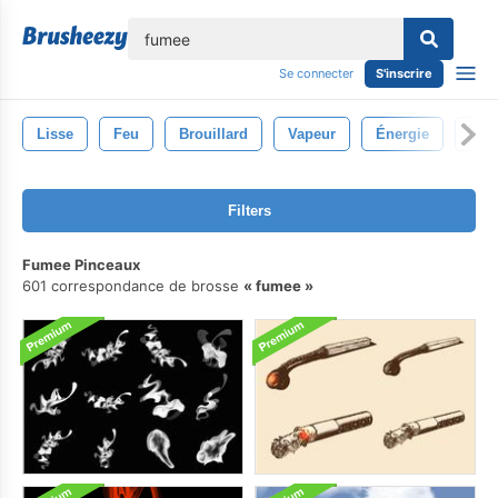
lose
Se connecter
S'inscrire
Lisse
Feu
Brouillard
Vapeur
Énergie
Isol
Filters
Fumee Pinceaux
601 correspondance de brosse
fumee