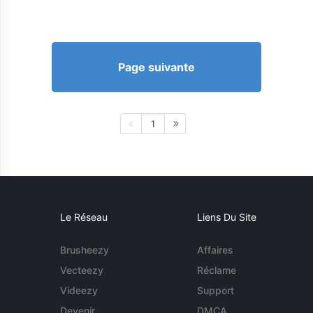
Page suivante
1
Le Réseau
Liens Du Site
Brusheezy
Affaires
Vecteezy
Réclame
Videezy
Support
Devenir
DMCA