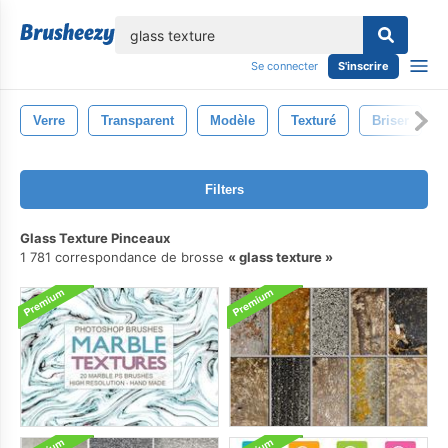
lose
Se connecter
S'inscrire
Verre
Transparent
Modèle
Texturé
Briser
Filters
Glass Texture Pinceaux
1 781 correspondance de brosse
glass texture