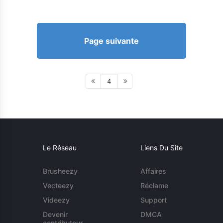
Page suivante
4
Le Réseau
Liens Du Site
Brusheezy
Affaires
Vecteezy
Réclame
Videezy
Support
Devenir
DMCA
contributeur