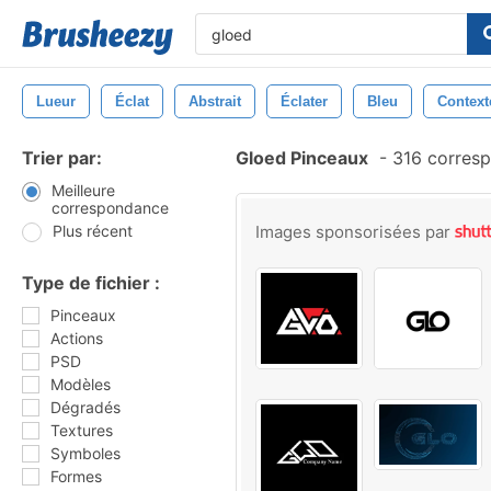
Lueur
Éclat
Abstrait
Éclater
Bleu
Context
Trier par:
Gloed Pinceaux
-
316 corres
Meilleure
correspondance
Plus récent
Images sponsorisées par
Type de fichier :
Pinceaux
Actions
PSD
Modèles
Dégradés
Textures
Symboles
Formes