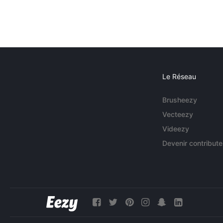
Le Réseau
Brusheezy
Vecteezy
Videezy
Devenir contribute