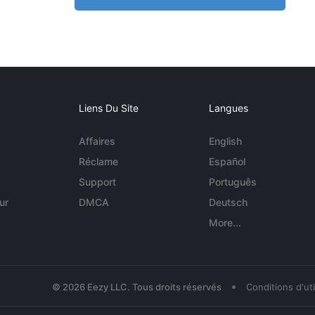
Liens Du Site
Langues
Affaires
English
Réclame
Español
Support
Português
ur
DMCA
Deutsch
More...
•
© 2026 Eezy LLC. Tous droits réservés
Conditions d'uti