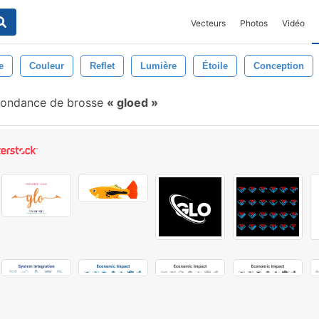
Vecteurs
Photos
Vidéo
e
Couleur
Reflet
Lumière
Étoile
Conception
pondance de brosse
gloed