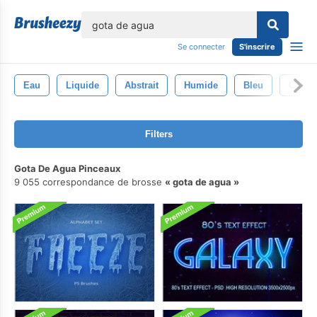
lose
Se connecter
S'inscrire
Eau
Liquide
Abstrait
Humide
Bleu
Conte
Filters
Gota De Agua Pinceaux
9 055 correspondance de brosse
gota de agua