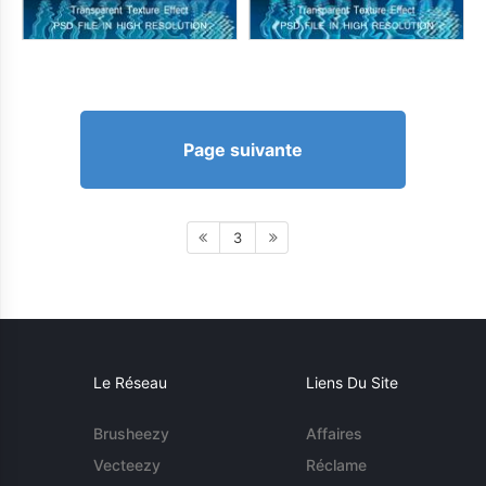
Page suivante
3
Le Réseau
Liens Du Site
Brusheezy
Affaires
Vecteezy
Réclame