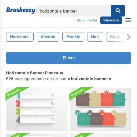
lose
Se connecter
S'inscrire
Horizontal
Abstrait
Modèle
Noir
Coup
Su
Filters
Horizontale Banner Pinceaux
626 correspondance de brosse
horizontale banner