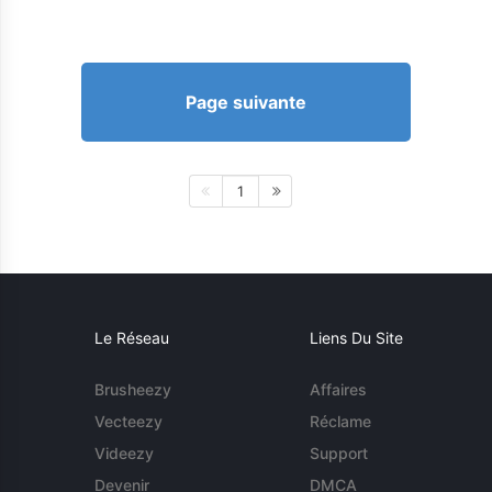
Page suivante
1
Le Réseau
Liens Du Site
Brusheezy
Affaires
Vecteezy
Réclame
Videezy
Support
Devenir
DMCA