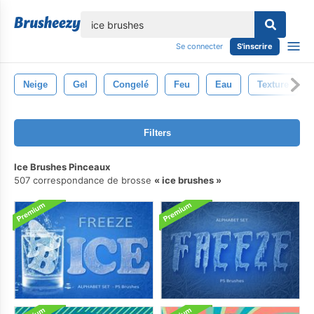
lose
Se connecter
S'inscrire
Neige
Gel
Congelé
Feu
Eau
Texture
Filters
Ice Brushes Pinceaux
507 correspondance de brosse
ice brushes