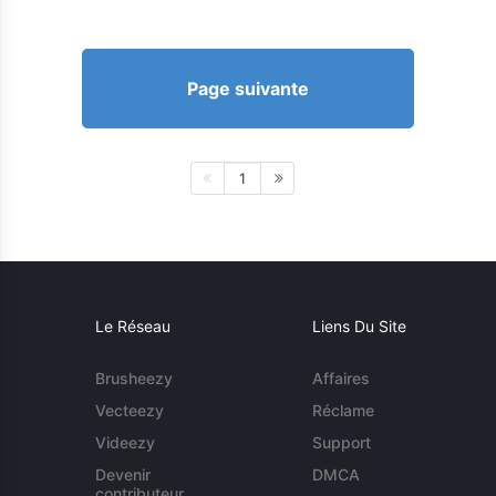
Page suivante
1
Le Réseau
Liens Du Site
Brusheezy
Affaires
Vecteezy
Réclame
Videezy
Support
Devenir
DMCA
contributeur