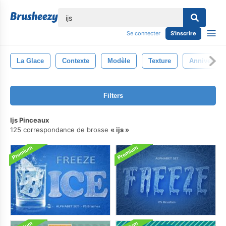
lose
Se connecter
S'inscrire
La Glace
Contexte
Modèle
Texture
Anniversair
Filters
Ijs Pinceaux
125 correspondance de brosse
ijs