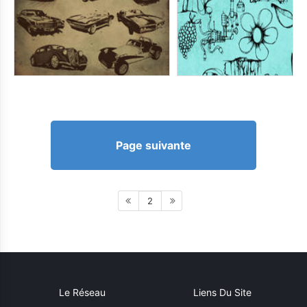
Page suivante
2
Le Réseau
Liens Du Site