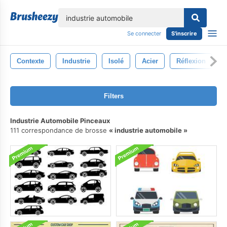
lose
Se connecter
S'inscrire
Contexte
Industrie
Isolé
Acier
Réflexion
Filters
Industrie Automobile Pinceaux
111 correspondance de brosse
industrie automobile