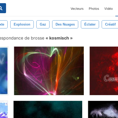
Vecteurs
Photos
Vidéo
xte
Explosion
Gaz
Des Nuages
Éclater
Créatif
espondance de brosse
kosmisch