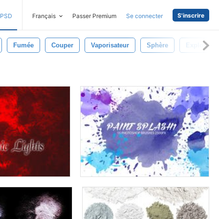
S'inscrire
PSD
Français
Passer Premium
Se connecter
Fumée
Couper
Vaporisateur
Sphère
Exploser