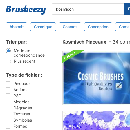
Abstrait
Cosmique
Cosmos
Conception
Conte
Trier par:
Kosmisch Pinceaux
-
34 corr
Meilleure
correspondance
Plus récent
Type de fichier :
Pinceaux
Actions
PSD
Modèles
Dégradés
Textures
Symboles
Formes