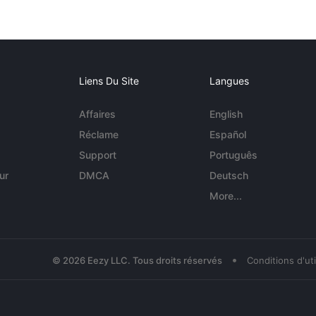
Liens Du Site
Langues
Affaires
English
Réclame
Español
Support
Português
ur
DMCA
Deutsch
More...
•
© 2026 Eezy LLC. Tous droits réservés
Conditions d'uti