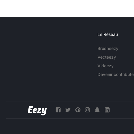
Le Réseau
Brusheezy
Vecteezy
Videezy
Devenir contribute