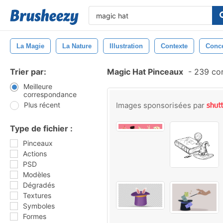
La Magie
La Nature
Illustration
Contexte
Conc
Trier par:
Magic Hat Pinceaux
-
239 cor
Meilleure
correspondance
Plus récent
Images sponsorisées par
Type de fichier :
Pinceaux
Actions
PSD
Modèles
Dégradés
Textures
Symboles
Formes