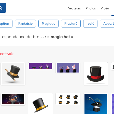
Vecteurs
Photos
Vidéo
eption
Fantaisie
Magique
Fracturé
Isolé
Appar
respondance de brosse
magic hat