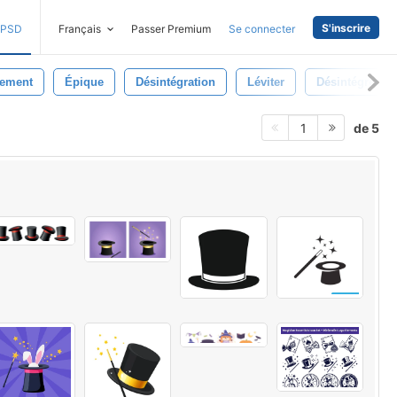
S'inscrire
PSD
Français
Passer Premium
Se connecter
tement
Épique
Désintégration
Léviter
Désintégrer
de 5
1