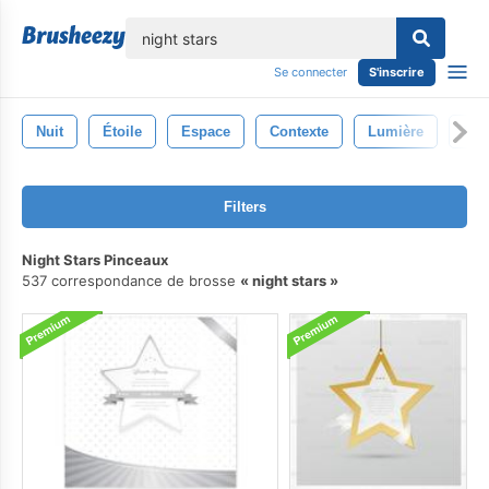
lose
Se connecter
S'inscrire
Nuit
Étoile
Espace
Contexte
Lumière
Bril
Filters
Night Stars Pinceaux
537 correspondance de brosse
night stars