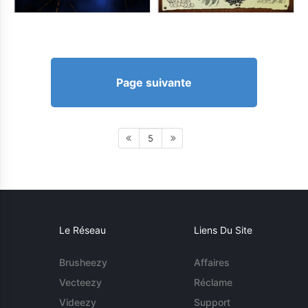
Page suivante
5
Le Réseau
Liens Du Site
Brusheezy
Affaires
Vecteezy
Réclame
Videezy
Support