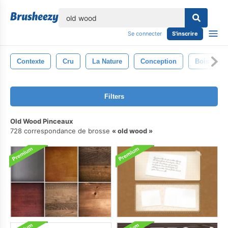
lose
Se connecter
S'inscrire
Contexte
Cru
La Nature
Conception
Bois
Filters
Old Wood Pinceaux
728 correspondance de brosse
old wood