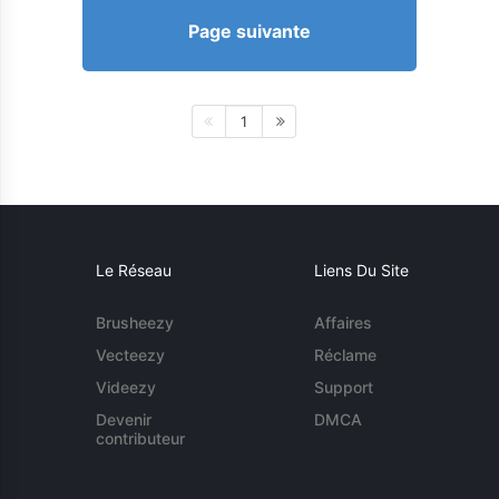
Page suivante
1
Le Réseau
Liens Du Site
Brusheezy
Affaires
Vecteezy
Réclame
Videezy
Support
Devenir
DMCA
contributeur