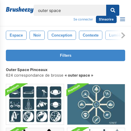
lose
Se connecter
S'inscrire
Espace
Noir
Conception
Contexte
Lumière
Filters
Outer Space Pinceaux
624 correspondance de brosse
outer space