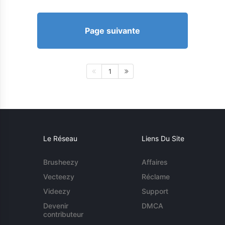
Page suivante
1
Le Réseau
Liens Du Site
Brusheezy
Affaires
Vecteezy
Réclame
Videezy
Support
Devenir
DMCA
contributeur