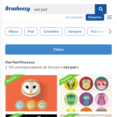
lose
Se connecter
S'inscrire
Hibou
Psd
Cimetière
Vampire
Halloween
Filters
Owl Psd Pinceaux
2 103 correspondance de brosse
owl psd