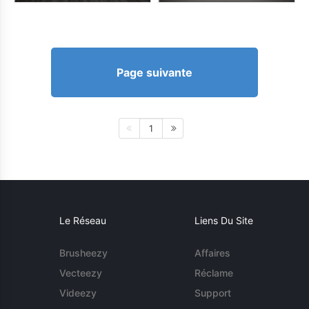
Page suivante
1
Le Réseau
Liens Du Site
Brusheezy
Affaires
Vecteezy
Réclame
Videezy
Support