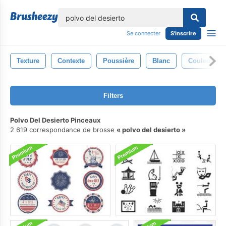
lose
Se connecter
S'inscrire
Texture
Contexte
Poussière
Blanc
Couleur
Filters
Polvo Del Desierto Pinceaux
2 619 correspondance de brosse
polvo del desierto