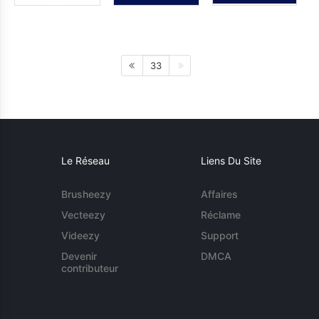
33
Le Réseau
Liens Du Site
Brusheezy
Affaires
Vecteezy
Réclame
Videezy
Support
Devenir
DMCA
contributeur