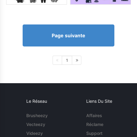
Page suivante
1
Le Réseau
Liens Du Site
Brusheezy
Affaires
Vecteezy
Réclame
Videezy
Support