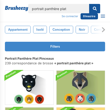
lose
Se connecter
S'inscrire
Appartement
Isolé
Conception
Noir
Contexte
Filters
Portrait Panthère Plat Pinceaux
239 correspondance de brosse
portrait panthère plat