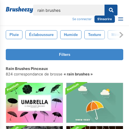
lose
Se connecter
S'inscrire
Pluie
Éclaboussure
Humide
Texture
Météo
Filters
Rain Brushes Pinceaux
824 correspondance de brosse
rain brushes