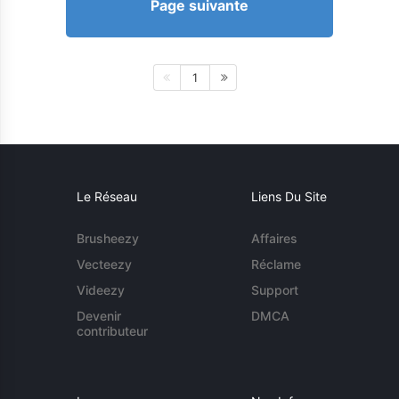
Page suivante
1
Le Réseau
Liens Du Site
Brusheezy
Affaires
Vecteezy
Réclame
Videezy
Support
Devenir
DMCA
contributeur