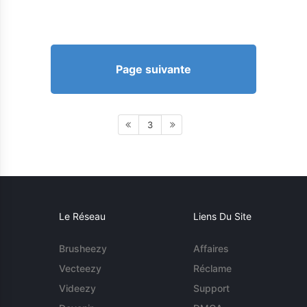
Page suivante
3
Le Réseau
Liens Du Site
Brusheezy
Affaires
Vecteezy
Réclame
Videezy
Support