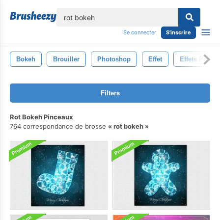
lose
Se connecter
S'inscrire
Bokeh
Brouiller
Photoshop
Effet
Effets Photo
Filters
Rot Bokeh Pinceaux
764 correspondance de brosse
rot bokeh