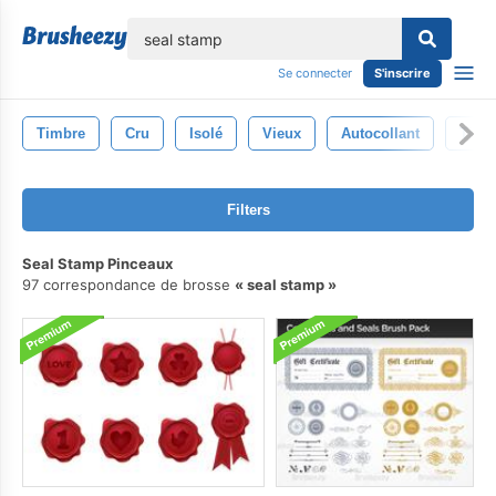
lose
Se connecter
S'inscrire
Timbre
Cru
Isolé
Vieux
Autocollant
Timb
Filters
Seal Stamp Pinceaux
97 correspondance de brosse
seal stamp