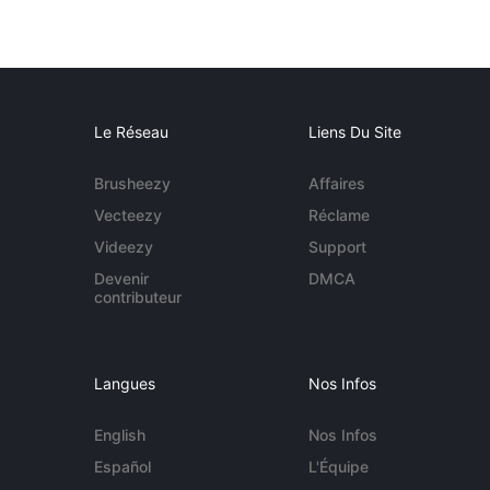
Le Réseau
Liens Du Site
Brusheezy
Affaires
Vecteezy
Réclame
Videezy
Support
Devenir
DMCA
contributeur
Langues
Nos Infos
English
Nos Infos
Español
L'Équipe