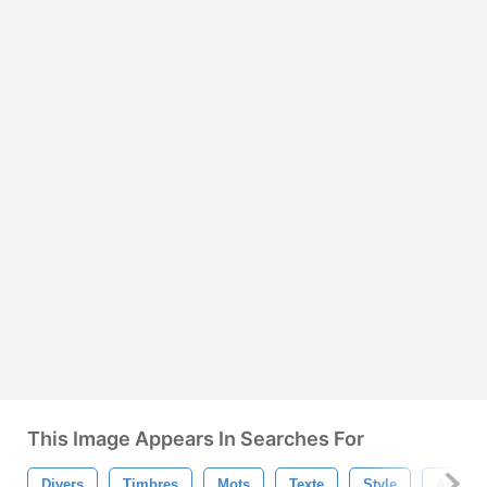
This Image Appears In Searches For
Divers
Timbres
Mots
Texte
Style
Art