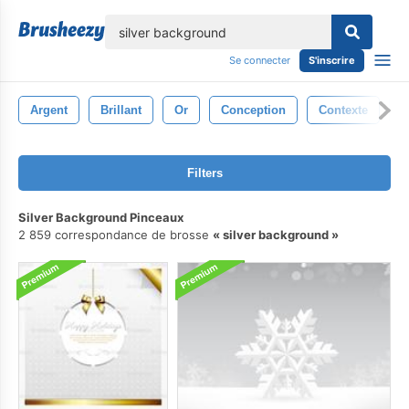
lose
Se connecter
S'inscrire
Argent
Brillant
Or
Conception
Contexte
A
Filters
Silver Background Pinceaux
2 859 correspondance de brosse
silver background