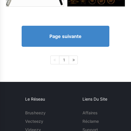
Page suivante
1
Le Réseau
Liens Du Site
Brusheezy
Affaires
Vecteezy
Réclame
Videezy
Support