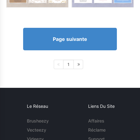
Page suivante
1
Le Réseau
Liens Du Site
Brusheezy
Affaires
Vecteezy
Réclame
Videezy
Support