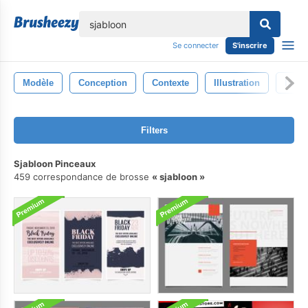
lose
Se connecter
S'inscrire
Modèle
Conception
Contexte
Illustration
Isolé
Filters
Sjabloon Pinceaux
459 correspondance de brosse
sjabloon