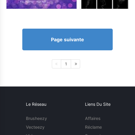
Page suivante
1
Le Réseau
Liens Du Site
Brusheezy
Affaires
Vecteezy
Réclame