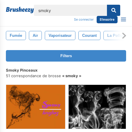
lose
Se connecter
S'inscrire
Fumée
Air
Vaporisateur
Courant
La Pollution
Filters
Smoky Pinceaux
51 correspondance de brosse
smoky