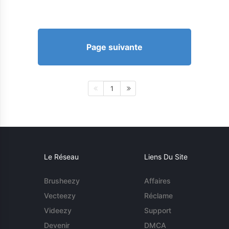
Page suivante
1
Le Réseau
Liens Du Site
Brusheezy
Affaires
Vecteezy
Réclame
Videezy
Support
Devenir
DMCA