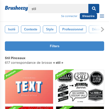
lose
Se connecter
S'inscrire
Isolé
Contexte
Style
Professionnel
Décoratif
Filters
Stil Pinceaux
617 correspondance de brosse
stil