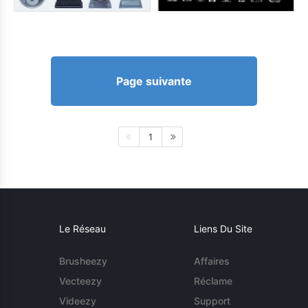
Page suivante
1
Le Réseau
Liens Du Site
Brusheezy
Affaires
Vecteezy
Réclame
Videezy
Support