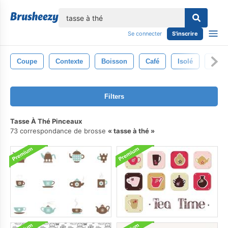
lose
Se connecter
S'inscrire
Coupe
Contexte
Boisson
Café
Isolé
Spor
Filters
Tasse À Thé Pinceaux
73 correspondance de brosse
tasse à thé