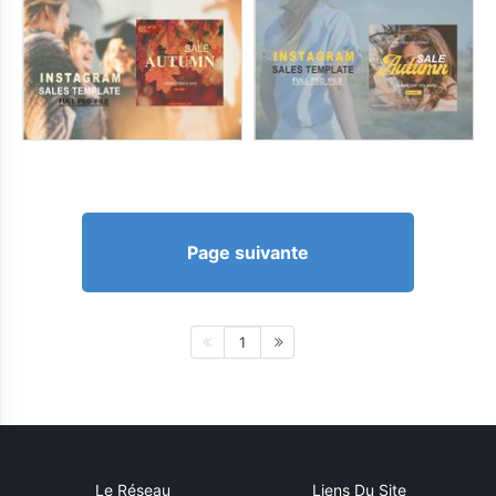
Page suivante
1
Le Réseau
Liens Du Site