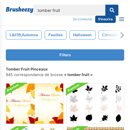
lose
Se connecter
S'inscrire
L&#39;automne
Feuilles
Halloween
Citrouille
Filters
Tomber Fruit Pinceaux
945 correspondance de brosse
tomber fruit