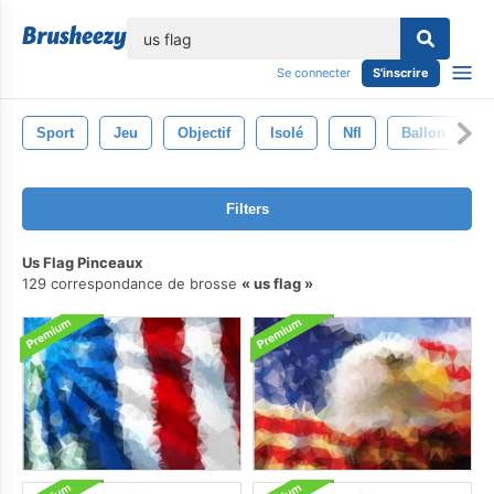
lose
Se connecter
S'inscrire
Sport
Jeu
Objectif
Isolé
Nfl
Ballon
A
Filters
Us Flag Pinceaux
129 correspondance de brosse
us flag