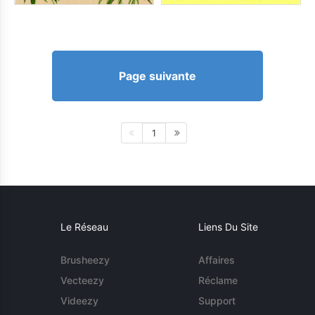
Page suivante
1
Le Réseau
Liens Du Site
Brusheezy
Affaires
Vecteezy
Réclame
Videezy
Support