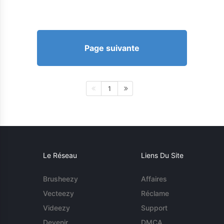
Page suivante
1
Le Réseau
Liens Du Site
Brusheezy
Affaires
Vecteezy
Réclame
Videezy
Support
Devenir
DMCA