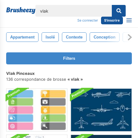
lose
Se connecter
S'inscrire
Appartement
Isolé
Contexte
Conception
Illust
Filters
Vlak Pinceaux
136 correspondance de brosse
vlak