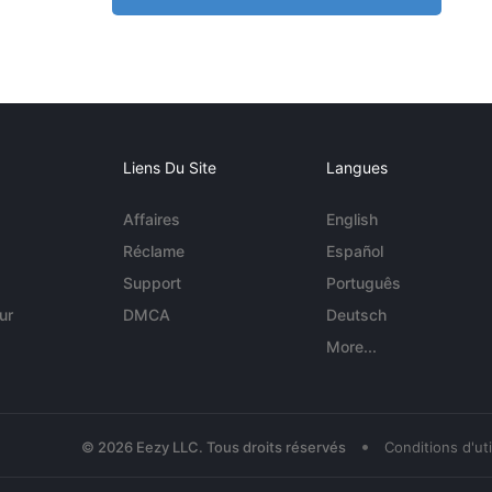
Liens Du Site
Langues
Affaires
English
Réclame
Español
Support
Português
ur
DMCA
Deutsch
More...
•
© 2026 Eezy LLC. Tous droits réservés
Conditions d'uti