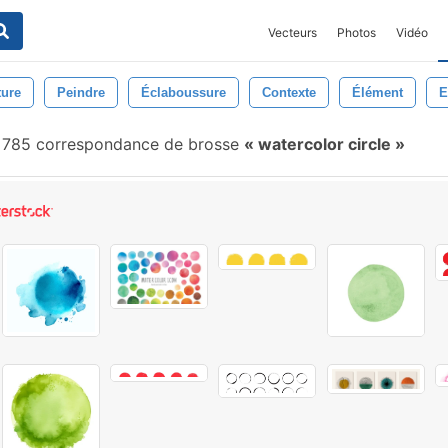
Vecteurs
Photos
Vidéo
ture
Peindre
Éclaboussure
Contexte
Élément
E
785 correspondance de brosse
watercolor circle