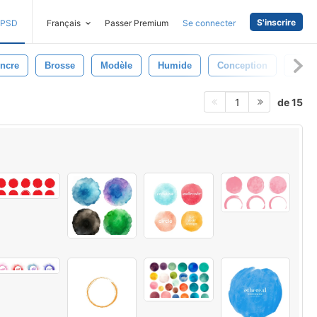
S'inscrire
PSD
Français
Passer Premium
Se connecter
ncre
Brosse
Modèle
Humide
Conception
Art
de 15
1