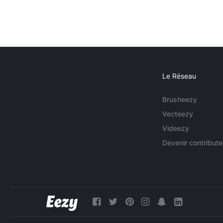
Le Réseau
Brusheezy
Vecteezy
Videezy
Devenir contribute