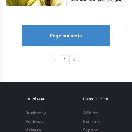
Page suivante
1
Le Réseau
Liens Du Site
Brusheezy
Affaires
Vecteezy
Réclame
Videezy
Support