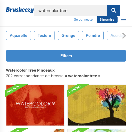
lose
Se connecter
S'inscrire
Aquarelle
Texture
Grunge
Peindre
Accident Va
Filters
Watercolor Tree Pinceaux
702 correspondance de brosse
watercolor tree