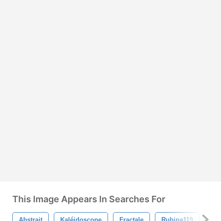
This Image Appears In Searches For
Abstrait
Kaléidoscope
Fractale
Rubina119
Br