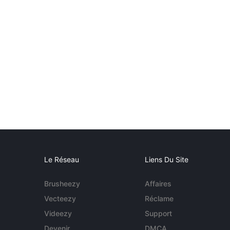
Le Réseau
Liens Du Site
Brusheezy
Affaires
Vecteezy
Réclame
Videezy
Support
Devenir
DMCA