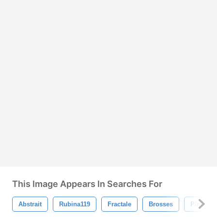
This Image Appears In Searches For
Abstrait
Rubina119
Fractale
Brosses
Pinceau 