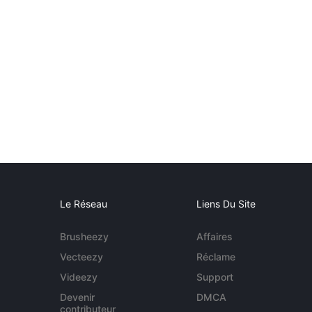
Le Réseau
Liens Du Site
Brusheezy
Affaires
Vecteezy
Réclame
Videezy
Support
Devenir
DMCA
contributeur