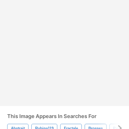
This Image Appears In Searches For
Abstrait
Rubina119
Fractale
Brosses
Pinceau 