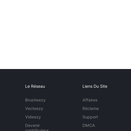
Le Réseau
Liens Du Site
Brusheezy
Affaires
Vecteezy
Réclame
Videezy
Support
Devenir
DMCA
contributeur