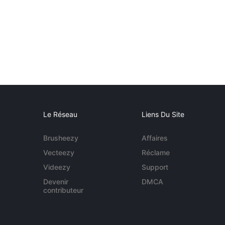
Le Réseau
Liens Du Site
Brusheezy
Affaires
Vecteezy
Réclame
Videezy
Support
Devenir
DMCA
contributeur