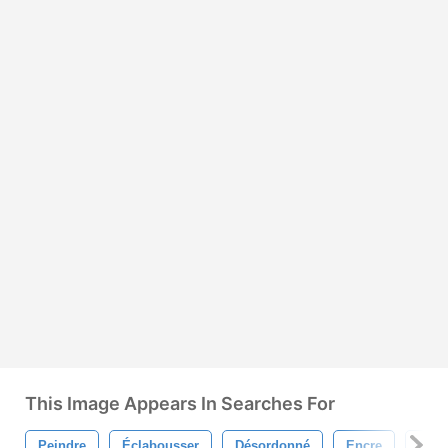
This Image Appears In Searches For
Peindre
Éclabousser
Désordonné
Encre
Gru