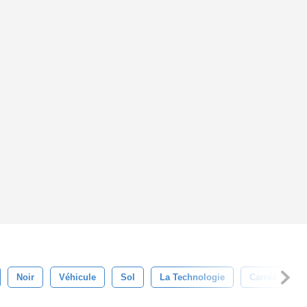
Noir
Véhicule
Sol
La Technologie
Carrés
Q